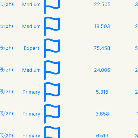
辰(zh)
Medium
22.505
3
辰(zh)
Medium
18.503
2
辰(zh)
Expert
75.458
5
辰(zh)
Medium
24.006
2
辰(zh)
Primary
5.315
2
辰(zh)
Primary
3.658
辰(zh)
Primary
6.519
3