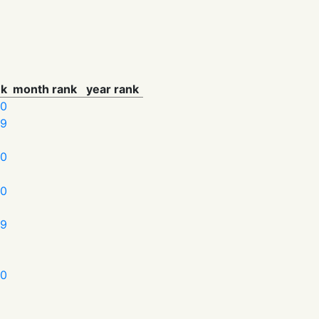
nk
month rank
year rank
00
9
00
0
9
0