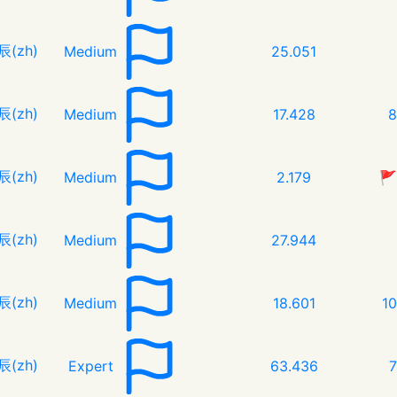
辰(zh)
Medium
25.051
辰(zh)
Medium
17.428
8
辰(zh)
Medium
2.179
🚩
辰(zh)
Medium
27.944
辰(zh)
Medium
18.601
1
辰(zh)
Expert
63.436