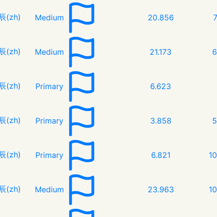
辰(zh)
Medium
20.856
辰(zh)
Medium
21.173
6
辰(zh)
Primary
6.623
辰(zh)
Primary
3.858
5
辰(zh)
Primary
6.821
1
辰(zh)
Medium
23.963
1