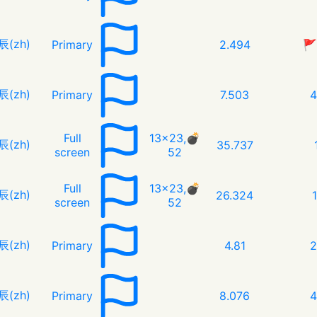
辰(zh)
Primary
2.494
🚩
辰(zh)
Primary
7.503
4
Full
13x23,💣︎
辰(zh)
35.737
screen
52
Full
13x23,💣︎
辰(zh)
26.324
screen
52
辰(zh)
Primary
4.81
2
辰(zh)
Primary
8.076
4