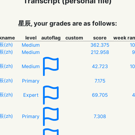
Transcript (personal file)
星辰, your grades are as follows:
ckname
level
autoflag
custom
score
week ra
辰(zh)
Medium
362.375
1
辰(zh)
Medium
212.958
9
辰(zh)
Medium
42.723
1
辰(zh)
Primary
7.175
辰(zh)
Expert
69.705
4
辰(zh)
Primary
7.308