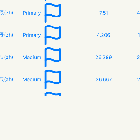
辰(zh)
Primary
7.51
4
辰(zh)
Primary
4.206
辰(zh)
Medium
26.289
2
辰(zh)
Medium
26.667
辰(zh)
Primary
3.128
🚩
辰(zh)
Primary
5.303